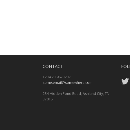
CONTACT
FOL
+234 23 9873237
some.email@somewhere.com
234 Hidden Pond Road, Ashland City, TN
37015