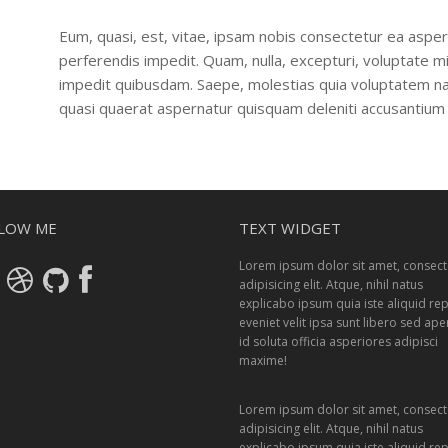
Eum, quasi, est, vitae, ipsam nobis consectetur ea aspern
perferendis impedit. Quam, nulla, excepturi, voluptate mi
impedit quibusdam. Saepe, molestias quia voluptatem na
quasi quaerat aspernatur quisquam deleniti accusantium 
LOW ME
TEXT WIDGET
Lorem ipsum dolor sit amet, consect
adipisicing elit. Atque, nihil natus
explicabo ipsum quia iste aliquid rep
eveniet velit ipsa sunt libero sed ap
id soluta officia asperiores adipisci
maxime!
Lorem ipsum dolor sit amet, consect
adipisicing elit. Atque, nihil natus
explicabo ipsum quia iste aliquid rep