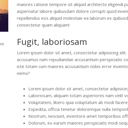
maiores ratione tempore sit aliquid architecto eligendi 
aspernatur labore quibusdam dolore corrupti quod invent
repellendus eos aliquid molestiae ea laborum ex quibus
consectetur quam aliquam!
Fugit, laboriosam
um
Lorem ipsum dolor sit amet, consectetur adipisicing elit.
accusamus nam repudiandae accusantium perspiciatis cons
iste totam cum maiores accusantium nobis error invento
nemo?
Lorem ipsum dolor sit amet, consectetur adipisicing
Laboriosam, aliquam totam asperiores nam velit v
Voluptatem, libero quia voluptatum ab modi facer
Expedita, officia tenetur doloremque nulla tempori
Nostrum, nesciunt, inventore amet temporibus offi
Dolorum, ex earum maiores perspiciatis modi sequi 