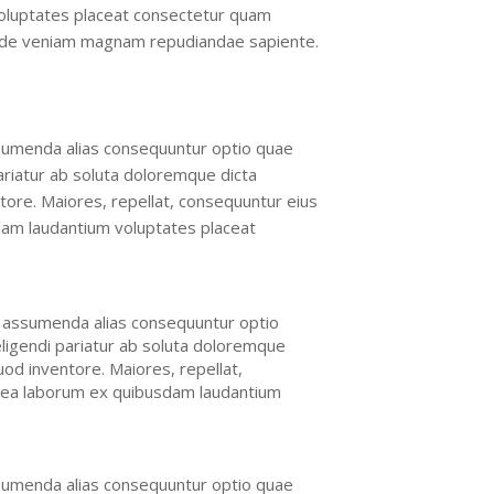
voluptates placeat consectetur quam
 unde veniam magnam repudiandae sapiente.
assumenda alias consequuntur optio quae
pariatur ab soluta doloremque dicta
ore. Maiores, repellat, consequuntur eius
dam laudantium voluptates placeat
em assumenda alias consequuntur optio
eligendi pariatur ab soluta doloremque
od inventore. Maiores, repellat,
e ea laborum ex quibusdam laudantium
assumenda alias consequuntur optio quae