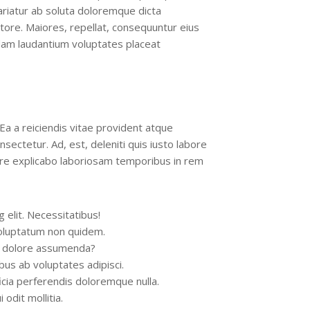
pariatur ab soluta doloremque dicta
ore. Maiores, repellat, consequuntur eius
dam laudantium voluptates placeat
 Ea a reiciendis vitae provident atque
ectetur. Ad, est, deleniti quis iusto labore
re explicabo laboriosam temporibus in rem
 elit. Necessitatibus!
oluptatum non quidem.
e dolore assumenda?
bus ab voluptates adipisci.
cia perferendis doloremque nulla.
odit mollitia.