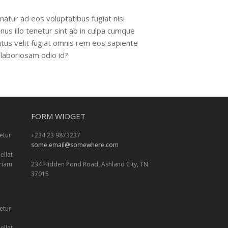
atur ad eos voluptatibus fugiat nisi
nus illo tenetur sint ab in culpa cumque
tus velit fugiat omnis rem eos sapiente
laboriosam odio id?
FORM WIDGET
etur
+234 23 9873237
some.email@somewhere.com
ellat
eriam
234 Hidden Pond Road, Ashland City, TN
37015
etur
ellat